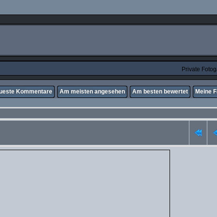
Private Foto
ueste Kommentare
Am meisten angesehen
Am besten bewertet
Meine F