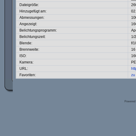
Dateigröße:
26
Hinzugefügt am:
02
Abmessungen:
10
Angezeigt:
16
Belichtungsprogramm:
Ape
Belichtungszeit:
1/
Blende:
f/1
Brennweite:
16
ISO:
16
Kamera:
PE
URL:
ht
Favoriten:
zu
Powered