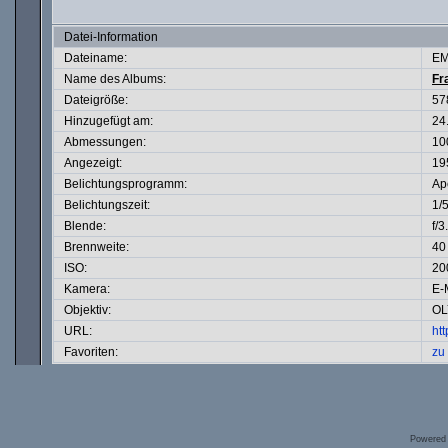
Datei-Information
Dateiname:
EM
Name des Albums:
Fr
Dateigröße:
57
Hinzugefügt am:
24
Abmessungen:
10
Angezeigt:
19
Belichtungsprogramm:
Ape
Belichtungszeit:
1/
Blende:
f/3
Brennweite:
40
ISO:
20
Kamera:
E-
Objektiv:
OL
URL:
ht
Favoriten:
zu
Powered