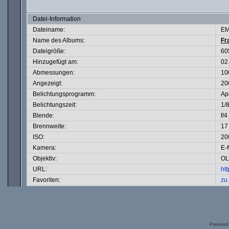
Datei-Information
Dateiname:
EM
Name des Albums:
Fr
Dateigröße:
60
Hinzugefügt am:
02
Abmessungen:
10
Angezeigt:
20
Belichtungsprogramm:
Ape
Belichtungszeit:
1/
Blende:
f/4
Brennweite:
17
ISO:
20
Kamera:
E-
Objektiv:
OL
URL:
ht
Favoriten:
zu
Powered