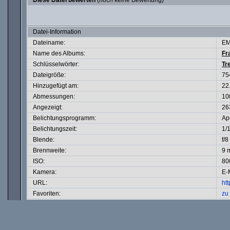
Diese Datei bewerten
(noch keine Bewertung)
Datei-Information
Dateiname:
EM
Name des Albums:
Fr
Schlüsselwörter:
Tr
Dateigröße:
75
Hinzugefügt am:
22
Abmessungen:
10
Angezeigt:
26
Belichtungsprogramm:
Ape
Belichtungszeit:
1/
Blende:
f/8
Brennweite:
9 
ISO:
80
Kamera:
E-
URL:
ht
Favoriten:
zu