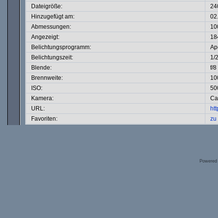
Dateigröße:
24
Hinzugefügt am:
02
Abmessungen:
10
Angezeigt:
18
Belichtungsprogramm:
Ape
Belichtungszeit:
1/
Blende:
f/8
Brennweite:
10
ISO:
50
Kamera:
Ca
URL:
ht
Favoriten:
zu
Powered