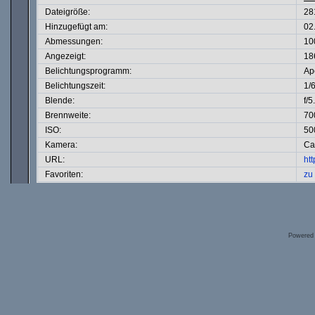
Dateigröße:
28
Hinzugefügt am:
02
Abmessungen:
10
Angezeigt:
18
Belichtungsprogramm:
Ape
Belichtungszeit:
1/
Blende:
f/5
Brennweite:
70
ISO:
50
Kamera:
Ca
URL:
ht
Favoriten:
zu
Powered