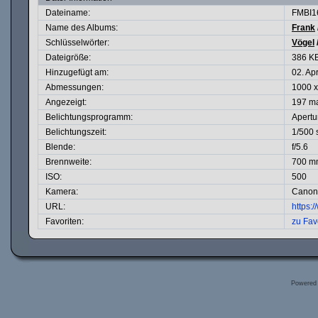
Dateiname:
FMBI1
Name des Albums:
Frank
Schlüsselwörter:
Vögel
Dateigröße:
386 K
Hinzugefügt am:
02. Ap
Abmessungen:
1000 x
Angezeigt:
197 m
Belichtungsprogramm:
Apertur
Belichtungszeit:
1/500 
Blende:
f/5.6
Brennweite:
700 m
ISO:
500
Kamera:
Canon 
URL:
https:
Favoriten:
zu Fav
Powered