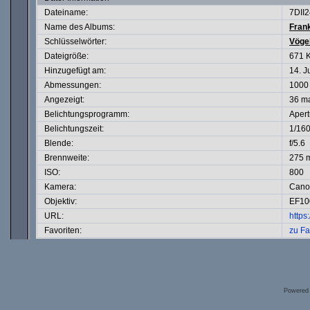
Dateiname:
7DII
Name des Albums:
Fran
Schlüsselwörter:
Vöge
Dateigröße:
671 
Hinzugefügt am:
14. J
Abmessungen:
1000 
Angezeigt:
36 m
Belichtungsprogramm:
Apert
Belichtungszeit:
1/160
Blende:
f/5.6
Brennweite:
275 
ISO:
800
Kamera:
Cano
Objektiv:
EF10
URL:
http
Favoriten:
zu Fa
Powered