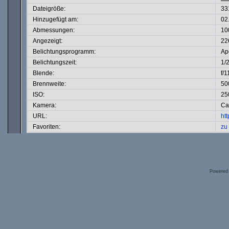
Dateigröße:
33
Hinzugefügt am:
02
Abmessungen:
10
Angezeigt:
22
Belichtungsprogramm:
Ape
Belichtungszeit:
1/
Blende:
f/1
Brennweite:
50
ISO:
25
Kamera:
Ca
URL:
ht
Favoriten:
zu
Powered