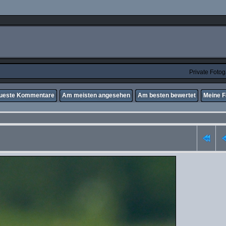
Private Foto
ueste Kommentare
Am meisten angesehen
Am besten bewertet
Meine F