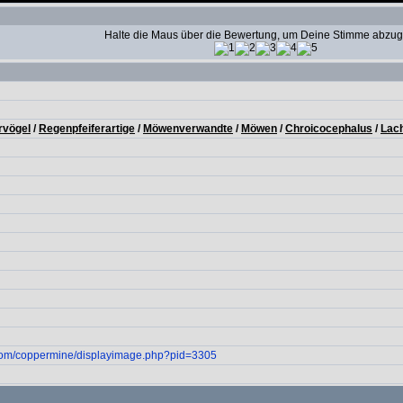
Halte die Maus über die Bewertung, um Deine Stimme abzu
rvögel
/
Regenpfeiferartige
/
Möwenverwandte
/
Möwen
/
Chroicocephalus
/
Lac
com/coppermine/displayimage.php?pid=3305