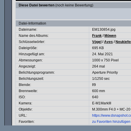
Diese Datei bewerten
(noch keine Bewertung)
Datei-Information
Dateiname:
EM130854.jpg
Name des Albums:
Frank
/
Möwen
Schlüsselwörter:
Vögel
/
Aves
/
Neukiefe
Dateigröße:
695 KB
Hinzugefügt am:
24. Mai 2021
Abmessungen:
1000 x 750 Pixel
Angezeigt:
264 mal
Belichtungsprogramm:
Aperture Priority
Belichtungszeit:
1/1250 sec
Blende:
f/9
Brennweite:
600 mm
ISO:
640
Kamera:
E-M1MarkIII
Objektiv:
M.300mm F4.0 + MC-20
URL:
https://www.dsnapshot.
Favoriten:
zu Favoriten hinzufügen