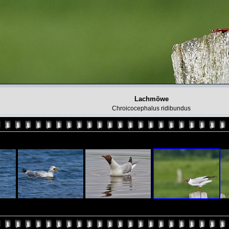
Lachmöwe
Chroicocephalus ridibundus