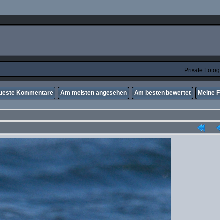
Private Foto
ueste Kommentare
Am meisten angesehen
Am besten bewertet
Meine F