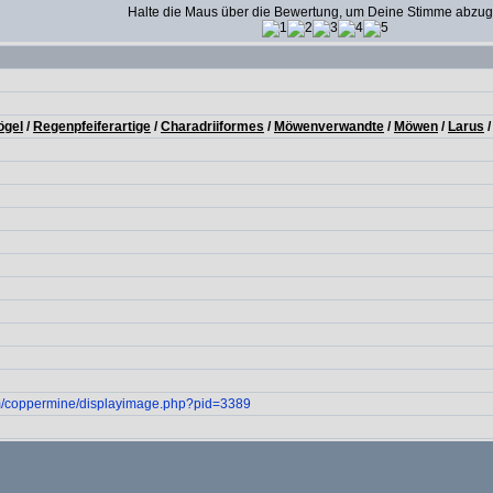
Halte die Maus über die Bewertung, um Deine Stimme abzu
ögel
/
Regenpfeiferartige
/
Charadriiformes
/
Möwenverwandte
/
Möwen
/
Larus
m/coppermine/displayimage.php?pid=3389