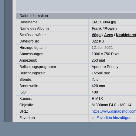
Datei-Information
Dateiname:
EM1X3804.jpg
Name des Albums:
Frank
/
Möwen
Schlüsselwörter:
Vögel
/
Aves
/
Neukieferv
Dateigröße:
822 KB
Hinzugefügt am:
12. Juli 2021
Abmessungen:
1000 x 750 Pixel
Angezeigt:
253 mal
Belichtungsprogramm:
Aperture Priority
Belichtungszeit:
1/2500 sec
Blende:
f/5.6
Brennweite:
420 mm
ISO:
400
Kamera:
E-M1X
Objektiv:
M.300mm F4.0 + MC-14
URL:
https://www.dsnapshot.co
Favoriten:
zu Favoriten hinzufügen