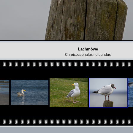
Lachmöwe
Chroicocephalus ridibundus