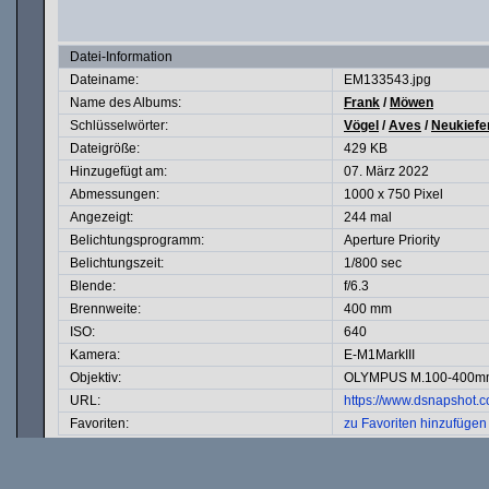
Datei-Information
Dateiname:
EM133543.jpg
Name des Albums:
Frank
/
Möwen
Schlüsselwörter:
Vögel
/
Aves
/
Neukiefe
Dateigröße:
429 KB
Hinzugefügt am:
07. März 2022
Abmessungen:
1000 x 750 Pixel
Angezeigt:
244 mal
Belichtungsprogramm:
Aperture Priority
Belichtungszeit:
1/800 sec
Blende:
f/6.3
Brennweite:
400 mm
ISO:
640
Kamera:
E-M1MarkIII
Objektiv:
OLYMPUS M.100-400mm
URL:
https://www.dsnapshot.
Favoriten:
zu Favoriten hinzufügen