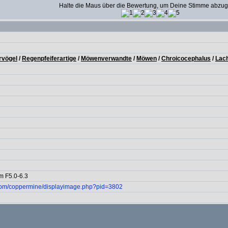
Halte die Maus über die Bewertung, um Deine Stimme abzu
rvögel
/
Regenpfeiferartige
/
Möwenverwandte
/
Möwen
/
Chroicocephalus
/
Lac
 F5.0-6.3
com/coppermine/displayimage.php?pid=3802