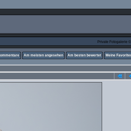
Private Fotogalerie
Kommentare
Am meisten angesehen
Am besten bewertet
Meine Favorite