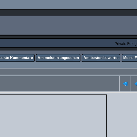
Private Foto
ueste Kommentare
Am meisten angesehen
Am besten bewertet
Meine F