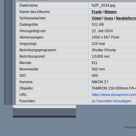
Dateiname:
NZF_2034.jpg
Name des Albums:
Frank
/
Möwen
Schlüsselwörter:
Vögel
/
Aves
/
Neukieferv
Dateigröße:
531 KB
Hinzugefügt am:
22. Juli 2024
Abmessungen:
1000 x 667 Pixel
Angezeigt:
210 mal
Belichtungsprogramm:
Shutter Priority
Belichtungszeit:
1/1000 sec
Blende:
f/11
Brennweite:
500 mm
ISO:
400
Kamera:
NIKON Z f
Objektiv:
TAMRON 150-500mm F/5-6.
URL:
https://www.dsnapshot.co
Favoriten:
zu Favoriten hinzufügen
Powered