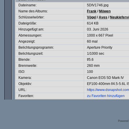
Dateiname:
5DIV1746.jpg
Name des Albums:
Frank
/
Möwen
Schlüsselwörter:
Vögel
/
Aves
/
Neukieferv
Dateigröße:
614 KB
Hinzugefügt am:
03. Juni 2026
Abmessungen:
1000 x 667 Pixel
Angezeigt:
60 mal
Belichtungsprogramm:
Aperture Priority
Belichtungszeit:
1/1000 sec
Blende:
f/5.6
Brennweite:
260 mm
ISO:
100
Kamera:
Canon EOS 5D Mark IV
Objektiv:
EF100-400mm f/4.5-5.6L 
URL:
https://www.dsnapshot.co
Favoriten:
zu Favoriten hinzufügen
Powered