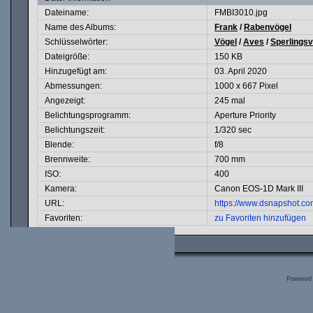
Dateiname:
FMBI3010.jpg
Name des Albums:
Frank
/
Rabenvögel
Schlüsselwörter:
Vögel
/
Aves
/
Sperlingsv
Dateigröße:
150 KB
Hinzugefügt am:
03. April 2020
Abmessungen:
1000 x 667 Pixel
Angezeigt:
245 mal
Belichtungsprogramm:
Aperture Priority
Belichtungszeit:
1/320 sec
Blende:
f/8
Brennweite:
700 mm
ISO:
400
Kamera:
Canon EOS-1D Mark III
URL:
https://www.dsnapshot.c
Favoriten:
zu Favoriten hinzufügen
Powered