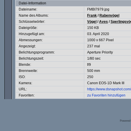
Datei-Information
Dateiname:
FMBI7979.jpg
Name des Albums:
Frank
/
Rabenvögel
Schlüsselwörter:
Vögel
/
Aves
/
Sperlingsvö
Dateigröße:
150 KB
Hinzugefügt am:
03. April 2020
Abmessungen:
1000 x 667 Pixel
Angezeigt:
237 mal
Belichtungsprogramm:
Aperture Priority
Belichtungszeit:
1/80 sec
Blende:
f/9
Brennweite:
500 mm
ISO:
250
Kamera:
Canon EOS-1D Mark III
URL:
https://www.dsnapshot.co
Favoriten:
zu Favoriten hinzufügen
Powered