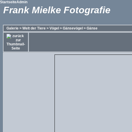
Startseite
Admin
Frank Mielke Fotografie
Galerie
>
Welt der Tiere
>
Vögel
>
Gänsevögel
>
Gänse