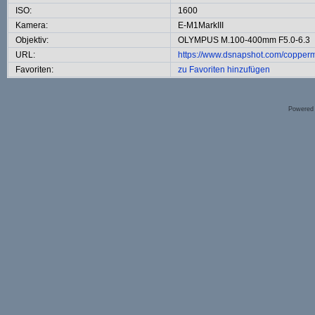
ISO:
1600
Kamera:
E-M1MarkIII
Objektiv:
OLYMPUS M.100-400mm F5.0-6.3
URL:
https://www.dsnapshot.com/copper
Favoriten:
zu Favoriten hinzufügen
Powered