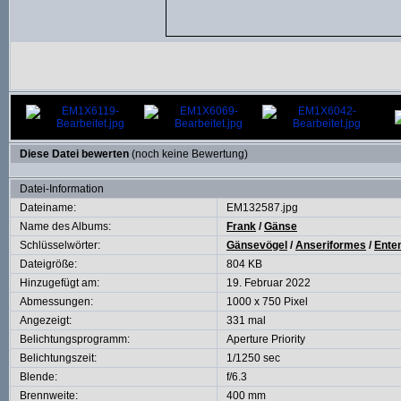
Diese Datei bewerten
(noch keine Bewertung)
Datei-Information
Dateiname:
EM132587.jpg
Name des Albums:
Frank
/
Gänse
Schlüsselwörter:
Gänsevögel
/
Anseriformes
/
Ente
Dateigröße:
804 KB
Hinzugefügt am:
19. Februar 2022
Abmessungen:
1000 x 750 Pixel
Angezeigt:
331 mal
Belichtungsprogramm:
Aperture Priority
Belichtungszeit:
1/1250 sec
Blende:
f/6.3
Brennweite:
400 mm