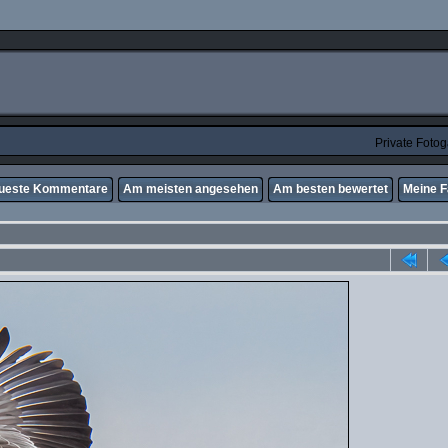
Private Foto
ueste Kommentare
Am meisten angesehen
Am besten bewertet
Meine F