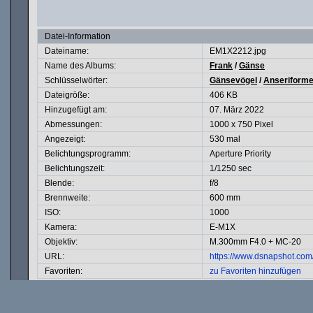
Datei-Information
Dateiname:
EM1X2212.jpg
Name des Albums:
Frank
/
Gänse
Schlüsselwörter:
Gänsevögel
/
Anseriform
Dateigröße:
406 KB
Hinzugefügt am:
07. März 2022
Abmessungen:
1000 x 750 Pixel
Angezeigt:
530 mal
Belichtungsprogramm:
Aperture Priority
Belichtungszeit:
1/1250 sec
Blende:
f/8
Brennweite:
600 mm
ISO:
1000
Kamera:
E-M1X
Objektiv:
M.300mm F4.0 + MC-20
URL:
https://www.dsnapshot.co
Favoriten:
zu Favoriten hinzufügen