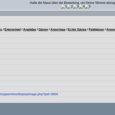
Halte die Maus über die Bewertung, um Deine Stimme abzu
es
/
Entenvögel
/
Anatidae
/
Gänse
/
Anserinae
/
Echte Gänse
/
Feldgänse
/
Anse
m/coppermine/displayimage.php?pid=3806