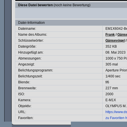
Diese Datei bewerten
(noch keine Bewertung)
Datei-Information
Dateiname:
EM1X6042-Bea
Name des Albums:
Frank
/
Gäns
Schlüsselwörter:
Gänsevögel
Dateigröße:
352 KB
Hinzugefügt am:
08. Mai 2023
Abmessungen:
1000 x 750 Pi
Angezeigt:
305 mal
Belichtungsprogramm:
Aperture Prior
Belichtungszeit:
1/400 sec
Blende:
f/6
Brennweite:
227 mm
ISO:
2000
Kamera:
E-M1X
Objektiv:
OLYMPUS M.1
URL:
https://www.
Favoriten:
zu Favoriten 