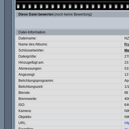
Diese Datei bewerten
(noch keine Bewertung)
Datei-Information
Dateiname:
NZ
Name des Albums:
Fr
Schlüsselwörter:
Me
Dateigröße:
27
Hinzugefügt am:
23
Abmessungen:
53
Angezeigt:
13
Belichtungsprogramm:
Ape
Belichtungszeit:
1/
Blende:
f/8
Brennweite:
40
ISO:
64
Kamera:
NI
Objektiv:
NI
URL:
ht