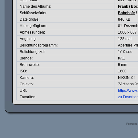
Dateiname:
NZF_1455.j
Name des Albums:
Frank
/
Bo
Schlüsselwörter:
Bahnhöfe
/
Dateigröße:
846 KB
Hinzugefügt am:
01. Dezemb
Abmessungen:
1000 x 667 
Angezeigt:
128 mal
Belichtungsprogramm:
Aperture Pri
Belichtungszeit:
1/10 sec
Blende:
f/7.1
Brennweite:
9 mm
ISO:
1600
Kamera:
NIKON Z f
Objektiv:
7Artisans 
URL:
https://ww
Favoriten:
zu Favorite
Powered