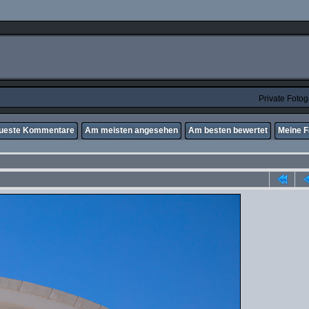
Private Foto
ueste Kommentare
Am meisten angesehen
Am besten bewertet
Meine F