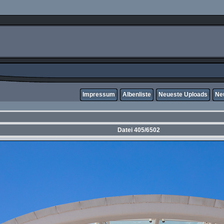
Impressum
Albenliste
Neueste Uploads
Ne
Datei 405/6502