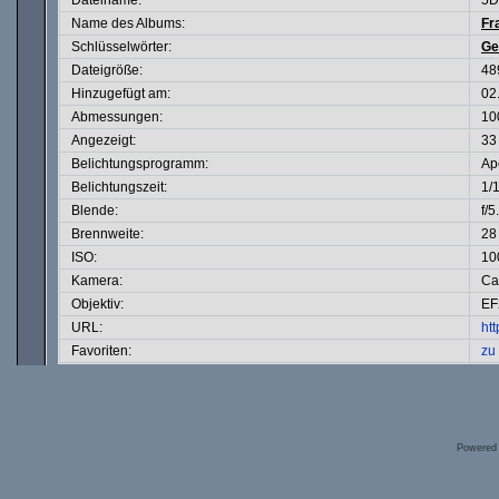
Dateiname:
5D
Name des Albums:
Fr
Schlüsselwörter:
Ge
Dateigröße:
48
Hinzugefügt am:
02
Abmessungen:
10
Angezeigt:
33
Belichtungsprogramm:
Ape
Belichtungszeit:
1/
Blende:
f/5
Brennweite:
28
ISO:
10
Kamera:
Ca
Objektiv:
EF
URL:
ht
Favoriten:
zu
Powered