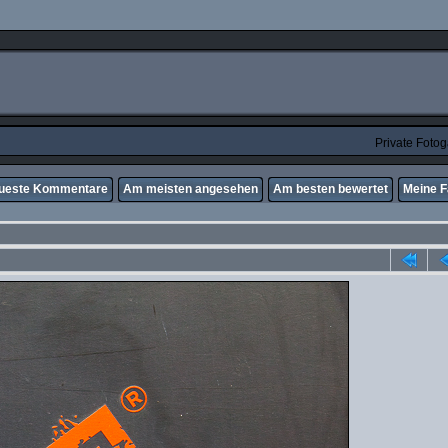
Private Foto
ueste Kommentare
Am meisten angesehen
Am besten bewertet
Meine F