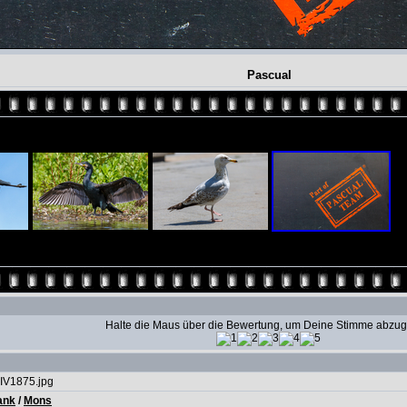
Pascual
Halte die Maus über die Bewertung, um Deine Stimme abzu
IV1875.jpg
ank
/
Mons