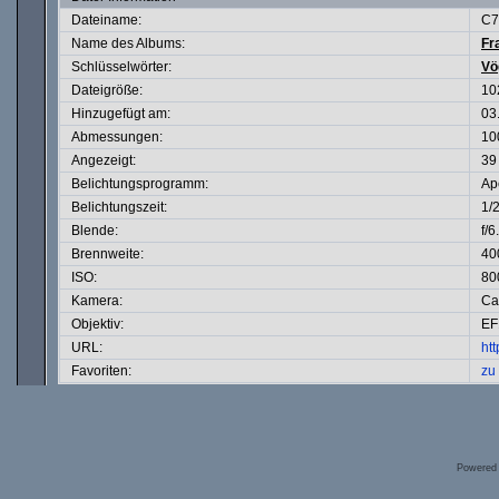
Dateiname:
C7
Name des Albums:
Fr
Schlüsselwörter:
Vö
Dateigröße:
10
Hinzugefügt am:
03
Abmessungen:
10
Angezeigt:
39
Belichtungsprogramm:
Ape
Belichtungszeit:
1/
Blende:
f/6
Brennweite:
40
ISO:
80
Kamera:
Ca
Objektiv:
EF
URL:
ht
Favoriten:
zu
Powered