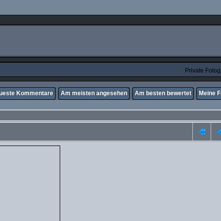
Private Foto
ueste Kommentare
Am meisten angesehen
Am besten bewertet
Meine F