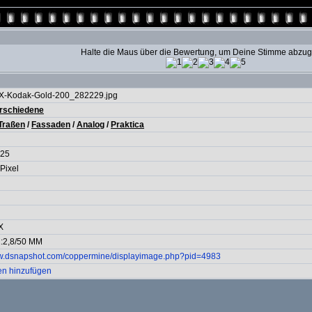
Halte die Maus über die Bewertung, um Deine Stimme abzu
FX-Kodak-Gold-200_282229.jpg
rschiedene
Traßen
/
Fassaden
/
Analog
/
Praktica
025
Pixel
X
:2,8/50 MM
ww.dsnapshot.com/coppermine/displayimage.php?pid=4983
en hinzufügen