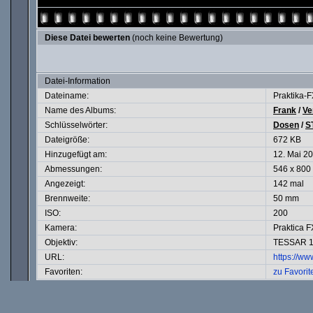
Diese Datei bewerten
(noch keine Bewertung)
Datei-Information
Dateiname:
Praktika-
Name des Albums:
Frank
/
Ve
Schlüsselwörter:
Dosen
/
S
Dateigröße:
672 KB
Hinzugefügt am:
12. Mai 2
Abmessungen:
546 x 800 
Angezeigt:
142 mal
Brennweite:
50 mm
ISO:
200
Kamera:
Praktica F
Objektiv:
TESSAR 1
URL:
https://w
Favoriten:
zu Favorit