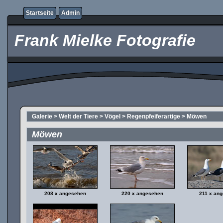
Startseite
Admin
Frank Mielke Fotografie
Galerie
>
Welt der Tiere
>
Vögel
>
Regenpfeiferartige
>
Möwen
Möwen
208 x angesehen
220 x angesehen
211 x an