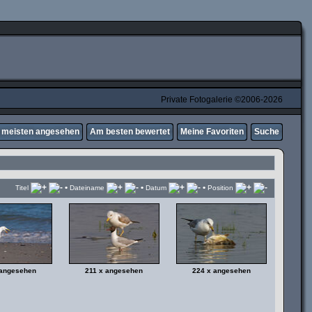
Private Fotogalerie ©2006-2026
meisten angesehen
Am besten bewertet
Meine Favoriten
Suche
•
•
•
Titel
Dateiname
Datum
Position
 angesehen
211 x angesehen
224 x angesehen