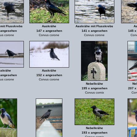
mit Flusskrebs
Aaskrähe
Aaskrähe mit Flusskrebs
A
 angesehen
147 x angesehen
141 x angesehen
145 x
us corone
Corvus corone
Corvus corone
Corv
askrähe
Aaskrähe
 angesehen
152 x angesehen
us corone
Corvus corone
Nebelkrähe
Ne
195 x angesehen
207 x
Corvus cornix
Cor
Nebelkrähe
193 x angesehen
Corvus cornix