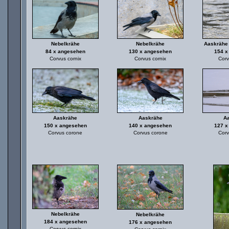
Nebelkrähe
Nebelkrähe
Aaskrähe 
84 x angesehen
130 x angesehen
154 x
Corvus cornix
Corvus cornix
Corv
Aaskrähe
Aaskrähe
A
150 x angesehen
140 x angesehen
127 x
Corvus corone
Corvus corone
Corv
Nebelkrähe
Nebelkrähe
184 x angesehen
176 x angesehen
Corvus cornix