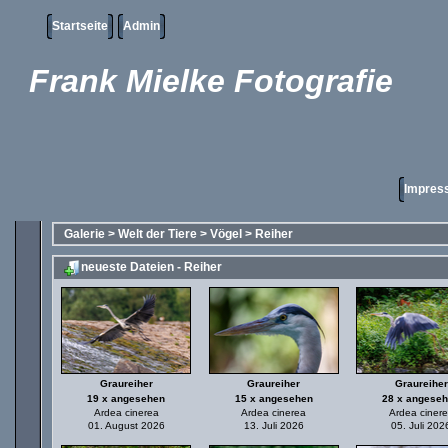
Startseite
Admin
Frank Mielke Fotografie
Impres
Galerie
>
Welt der Tiere
>
Vögel
>
Reiher
neueste Dateien - Reiher
Graureiher
Graureiher
Graureiher
19 x angesehen
15 x angesehen
28 x angese
Ardea cinerea
Ardea cinerea
Ardea ciner
01. August 2026
13. Juli 2026
05. Juli 202