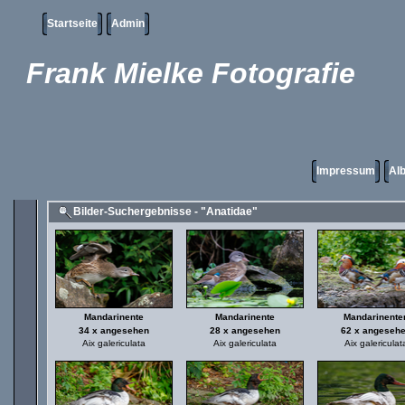
Startseite
Admin
Frank Mielke Fotografie
Impressum
Alb
Bilder-Suchergebnisse - "Anatidae"
Mandarinente
Mandarinente
Mandarinente
34 x angesehen
28 x angesehen
62 x angeseh
Aix galericulata
Aix galericulata
Aix galericulat