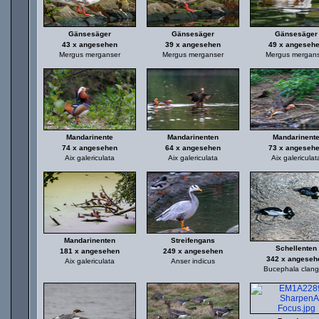
Gänsesäger
Gänsesäger
Gänsesäger
43 x angesehen
39 x angesehen
49 x angeseh
Mergus merganser
Mergus merganser
Mergus mergan
Mandarinente
Mandarinenten
Mandarinent
74 x angesehen
64 x angesehen
73 x angeseh
Aix galericulata
Aix galericulata
Aix galericulat
Mandarinenten
Streifengans
Schellenten
181 x angesehen
249 x angesehen
342 x angeseh
Aix galericulata
Anser indicus
Bucephala clang