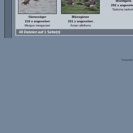
Brandgans
292 x angeseh
Tadorna tador
Gänsesäger
Blässgänse
216 x angesehen
331 x angesehen
Mergus merganser
Anser albifrons
40 Dateien auf 1 Seite(n)
Powered