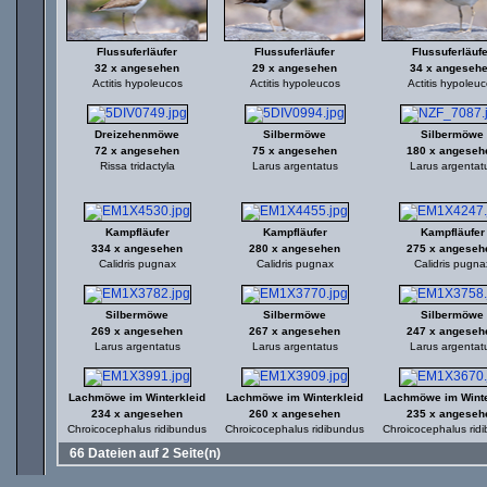
Flussuferläufer
Flussuferläufer
Flussuferläuf
32 x angesehen
29 x angesehen
34 x angeseh
Actitis hypoleucos
Actitis hypoleucos
Actitis hypoleu
Dreizehenmöwe
Silbermöwe
Silbermöwe
72 x angesehen
75 x angesehen
180 x angeseh
Rissa tridactyla
Larus argentatus
Larus argentat
Kampfläufer
Kampfläufer
Kampfläufer
334 x angesehen
280 x angesehen
275 x angeseh
Calidris pugnax
Calidris pugnax
Calidris pugna
Silbermöwe
Silbermöwe
Silbermöwe
269 x angesehen
267 x angesehen
247 x angeseh
Larus argentatus
Larus argentatus
Larus argentat
Lachmöwe im Winterkleid
Lachmöwe im Winterkleid
Lachmöwe im Winte
234 x angesehen
260 x angesehen
235 x angeseh
Chroicocephalus ridibundus
Chroicocephalus ridibundus
Chroicocephalus rid
66 Dateien auf 2 Seite(n)