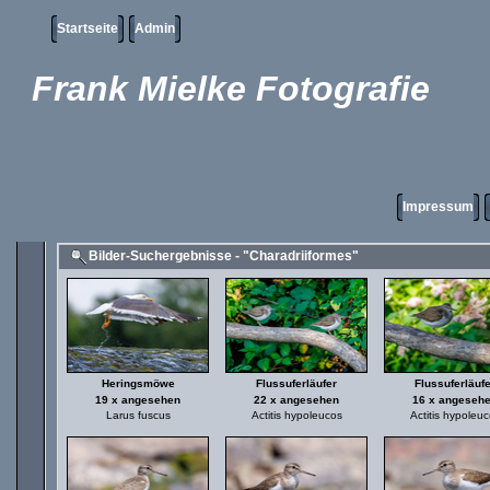
Startseite
Admin
Frank Mielke Fotografie
Impressum
Bilder-Suchergebnisse - "Charadriiformes"
Heringsmöwe
Flussuferläufer
Flussuferläuf
19 x angesehen
22 x angesehen
16 x angeseh
Larus fuscus
Actitis hypoleucos
Actitis hypoleu