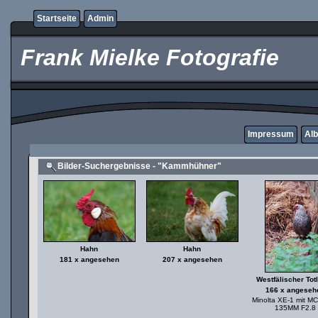
Startseite
Admin
Frank Mielke Fotografie
Impressum
Alb
Bilder-Suchergebnisse - "Kammhühner"
Hahn
Hahn
181 x angesehen
207 x angesehen
Westfälischer Tot
166 x angeseh
Minolta XE-1 mit M
135MM F2.8