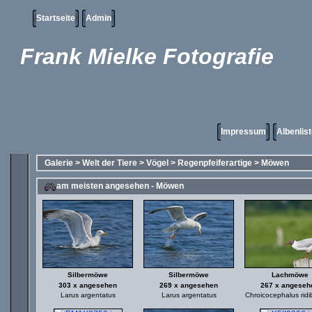
Startseite
Admin
Frank Mielke Fotografie
Impressum
Albenlis
Galerie
>
Welt der Tiere
>
Vögel
>
Regenpfeiferartige
>
Möwen
am meisten angesehen - Möwen
Silbermöwe
Silbermöwe
Lachmöwe
303 x angesehen
269 x angesehen
267 x angeseh
Larus argentatus
Larus argentatus
Chroicocephalus rid