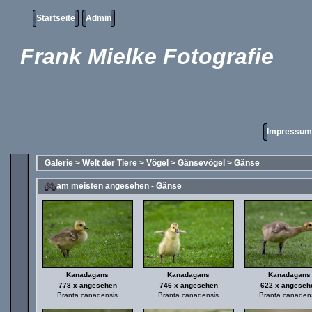
Startseite
Admin
Frank Mielke Fotografie
Impressum
Galerie
>
Welt der Tiere
>
Vögel
>
Gänsevögel
>
Gänse
am meisten angesehen - Gänse
Kanadagans
Kanadagans
Kanadagans
778 x angesehen
746 x angesehen
622 x angeseh
Branta canadensis
Branta canadensis
Branta canaden