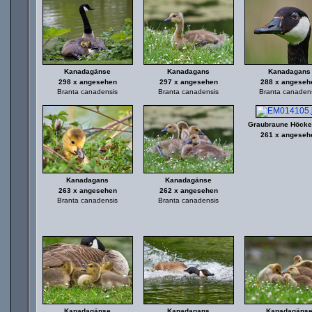
Kanadagänse
Kanadagans
Kanadagans
298 x angesehen
297 x angesehen
288 x angeseh
Branta canadensis
Branta canadensis
Branta canaden
Graubraune Höcke
261 x angeseh
Kanadagans
Kanadagänse
263 x angesehen
262 x angesehen
Branta canadensis
Branta canadensis
Kanadagänse
Kanadagans
Kanadagäns