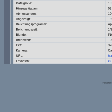
Dateigröße:
18
Hinzugefügt am:
02
Abmessungen:
10
Angezeigt:
18
Belichtungsprogramm:
Ape
Belichtungszeit:
1/
Blende:
f/1
Brennweite:
10
ISO:
32
Kamera:
Ca
URL:
ht
Favoriten:
zu
Powered