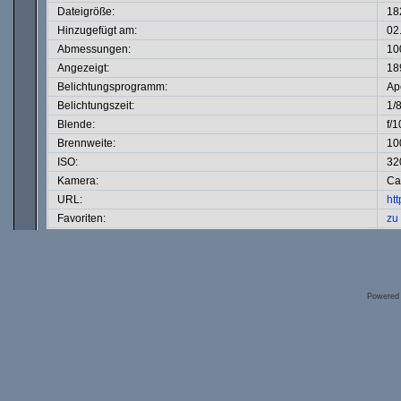
Dateigröße:
18
Hinzugefügt am:
02
Abmessungen:
10
Angezeigt:
18
Belichtungsprogramm:
Ape
Belichtungszeit:
1/
Blende:
f/1
Brennweite:
10
ISO:
32
Kamera:
Ca
URL:
ht
Favoriten:
zu
Powered