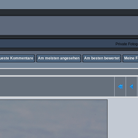
Private Foto
ueste Kommentare
Am meisten angesehen
Am besten bewertet
Meine F