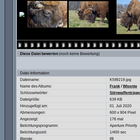
Diese Datei bewerten
(noch keine Bewertung)
Datei-Information
Dateiname:
K5II9219.jpg
Name des Albums:
Frank
/
Wisente
Schlüsselwörter:
Stirnwaffenträge
Dateigröße:
639 KB
Hinzugefügt am:
01. Juli 2020
Abmessungen:
600 x 904 Pixel
Angezeigt:
176 mal
Belichtungsprogramm:
Aperture Priority
Belichtungszeit:
1/400 sec
Blende:
f/8