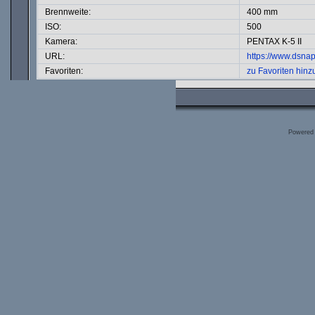
Brennweite:
400 mm
ISO:
500
Kamera:
PENTAX K-5 II
URL:
https://www.dsna
Favoriten:
zu Favoriten hinz
Powered