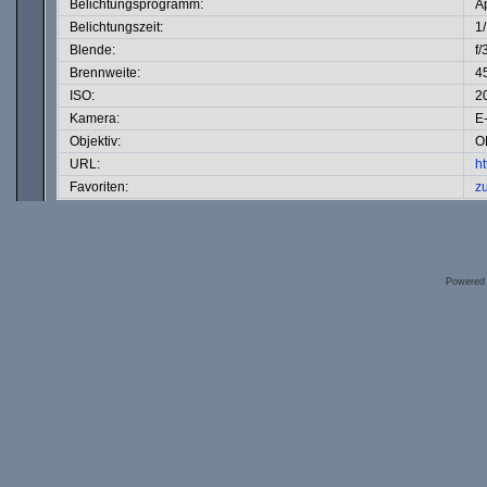
Belichtungsprogramm:
Ap
Belichtungszeit:
1
Blende:
f/
Brennweite:
4
ISO:
2
Kamera:
E
Objektiv:
O
URL:
h
Favoriten:
z
Powered