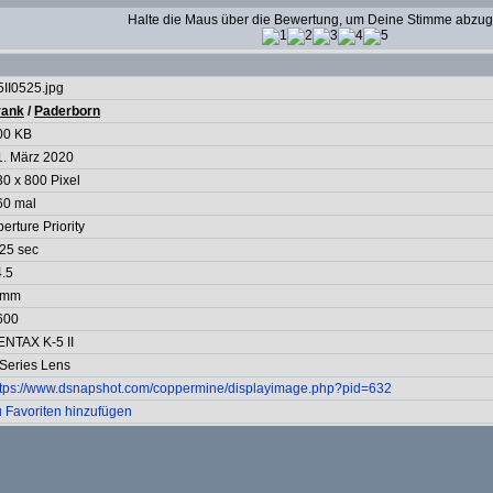
Halte die Maus über die Bewertung, um Deine Stimme abzu
5II0525.jpg
rank
/
Paderborn
00 KB
1. März 2020
30 x 800 Pixel
60 mal
erture Priority
/25 sec
4.5
 mm
600
ENTAX K-5 II
 Series Lens
ttps://www.dsnapshot.com/coppermine/displayimage.php?pid=632
u Favoriten hinzufügen