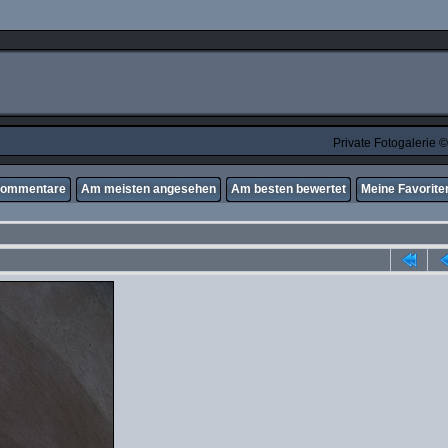
Private Fotogalerie
Kommentare
Am meisten angesehen
Am besten bewertet
Meine Favorite