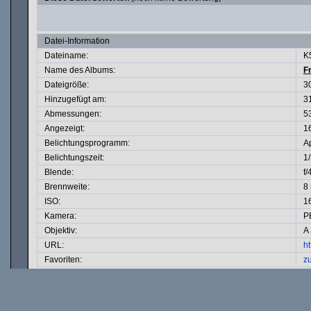
Datei-Information
Dateiname:
K
Name des Albums:
F
Dateigröße:
3
Hinzugefügt am:
3
Abmessungen:
5
Angezeigt:
1
Belichtungsprogramm:
Ap
Belichtungszeit:
1
Blende:
f/
Brennweite:
8
ISO:
1
Kamera:
P
Objektiv:
A
URL:
h
Favoriten:
z