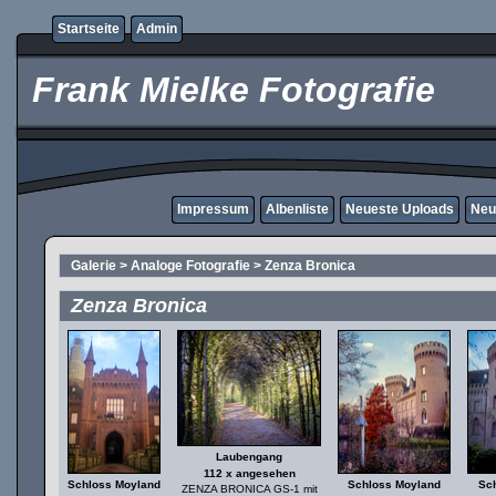
Startseite
Admin
Frank Mielke Fotografie
Impressum
Albenliste
Neueste Uploads
Neu
Galerie
>
Analoge Fotografie
>
Zenza Bronica
Zenza Bronica
Laubengang
112 x angesehen
Schloss Moyland
Schloss Moyland
Sc
ZENZA BRONICA GS-1 mit